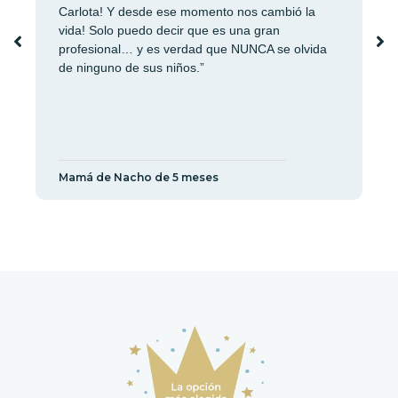
Carlota! Y desde ese momento nos cambió la
“U
vida! Solo puedo decir que es una gran
Ca
profesional… y es verdad que NUNCA se olvida
hi
de ninguno de sus niños.”
do
ca
nu
Mamá de Nacho de 5 meses
Pa